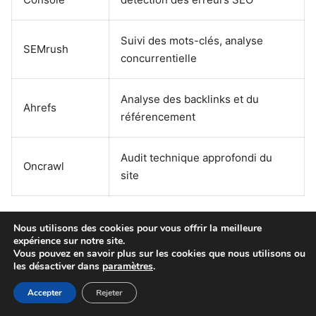
Suivi des mots-clés, analyse
SEMrush
concurrentielle
Analyse des backlinks et du
Ahrefs
référencement
Audit technique approfondi du
Oncrawl
site
L’analyse régulière des résultats permet de mettre en
Nous utilisons des cookies pour vous offrir la meilleure
expérience sur notre site.
place des actions correctrices et d’optimiser le SEO des
Vous pouvez en savoir plus sur les cookies que nous utilisons ou
articles de blog pour garantir des performances durables.
les désactiver dans
paramètres
.
Accepter
Rejeter
Étapes pour mettre à jour